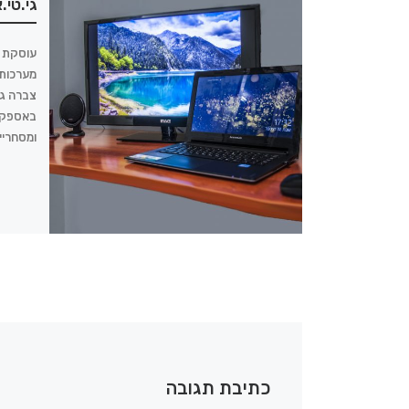
גי.טי
עוסקת ב
צברה ג'
באספקת 
ומסחריי
כתיבת תגובה